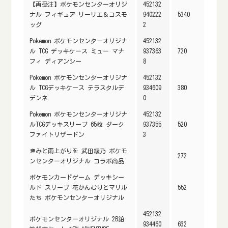
【再受注】ポケモンセンターオリジ
452132
ナル フィギュア リーリエ＆コスモ
940222
5340
ッグ
2
Pokemon ポケモンセンターオリジナ
452132
ル TCG デッキケース ミュー マナ
937363
720
フィ ディアンシー
8
Pokemon ポケモンセンターオリジナ
452132
ル TCGデッキケース テラスタルデ
934609
380
デンネ
0
Pokemon ポケモンセンターオリジナ
452132
ルTCGデッキスリーブ 65枚 ダーク
937355
520
ファイトリザードン
3
きみと雨上がりを 武田綾乃 ポケモ
272
ンセンターオリジナル コラボ商品
ポケモンカードゲーム デッキシー
ルド スリーブ 花かんむりとマリル
552
たち ポケモンセンターオリジナル
452132
ポケモンセンターオリジナル 2B鉛
934460
632