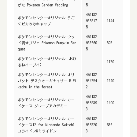
がた Pokemon Garden Wedding
5
452132
ポケモンセンターオリジナル うご
938817
1144
くピカみみキャップ
5
ポケモンセンターオリジナル ウッ
452132
ド調オブジェ Pokemon Pumpkin Ban
933560
592
quet
5
ポケモンセンターオリジナル おひ
1120
るねイーブイ2
ポケモンセンターオリジナル オリ
452132
パクト デスクオーガナイザー M Pi
934254
1240
kachu in the forest
2
452132
ポケモンセンターオリジナル カー
938639
1400
ドケース グレープアカデミー
3
ポケモンセンターオリジナル カー
452132
ドケース12 for Nintendo Switch?
938220
636
コライドン&ミライドン
3