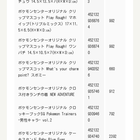
チュウ 14.5×13.5×7(H×W×D:㎝)
3
ポケモンセンターオリジナル クリ
452132
ップマスコット Play Rough! マホ
936876
992
イップ(トリプルミックス) 17×11.
4
5×6.5(H×W×D:㎝)
ポケモンセンターオリジナル クリ
452132
ップマスコット Play Rough! ワン
936874
992
パチ 14.5×10.5×7(H×W×D:㎝)
0
ポケモンセンターオリジナル クリ
452132
ップマスコット What's your charm
940352
660
point? スボミー
6
452132
ポケモンセンターオリジナル クロ
935746
912
ス付きランチ巾着 NEW ADVENTURE
1
ポケモンセンターオリジナル クロ
452132
ッキーブックSQ Pokemon Trainers
930946
792
-男性キャラ- vol.2
0
452132
ポケモンセンターオリジナル ケー
934740
2392
キスタンド Baby Blue Eyes