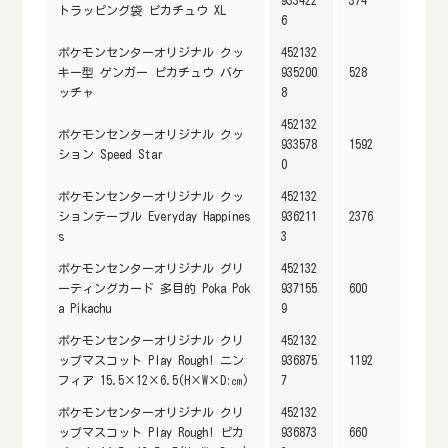
トラッピング袋 ピカチュウ XL
6
ポケモンセンターオリジナル クッ
452132
キー型 ゲンガー ピカチュウ バケ
935200
528
ッチャ
8
452132
ポケモンセンターオリジナル クッ
933578
1592
ション Speed Star
0
ポケモンセンターオリジナル クッ
452132
ションテーブル Everyday Happines
936211
2376
s
3
ポケモンセンターオリジナル グリ
452132
ーティングカード 多目的 Poka Pok
937155
600
a Pikachu
9
ポケモンセンターオリジナル クリ
452132
ップマスコット Play Rough! ニン
936875
1192
フィア 15.5×12×6.5(H×W×D:㎝)
7
ポケモンセンターオリジナル クリ
452132
ップマスコット Play Rough! ピカ
936873
660